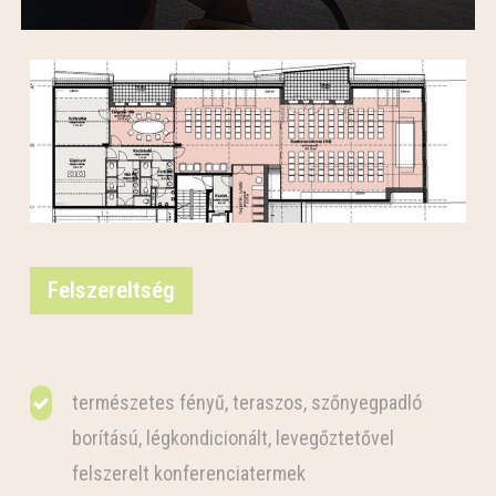
Felszereltség
természetes fényű, teraszos, szőnyegpadló
borítású, légkondicionált, levegőztetővel
felszerelt konferenciatermek